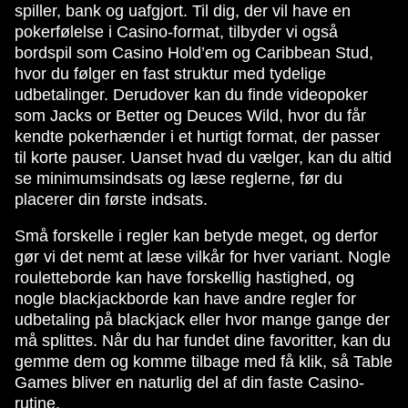
spiller, bank og uafgjort. Til dig, der vil have en
pokerfølelse i Casino-format, tilbyder vi også
bordspil som Casino Hold’em og Caribbean Stud,
hvor du følger en fast struktur med tydelige
udbetalinger. Derudover kan du finde videopoker
som Jacks or Better og Deuces Wild, hvor du får
kendte pokerhænder i et hurtigt format, der passer
til korte pauser. Uanset hvad du vælger, kan du altid
se minimumsindsats og læse reglerne, før du
placerer din første indsats.
Små forskelle i regler kan betyde meget, og derfor
gør vi det nemt at læse vilkår for hver variant. Nogle
rouletteborde kan have forskellig hastighed, og
nogle blackjackborde kan have andre regler for
udbetaling på blackjack eller hvor mange gange der
må splittes. Når du har fundet dine favoritter, kan du
gemme dem og komme tilbage med få klik, så Table
Games bliver en naturlig del af din faste Casino-
rutine.