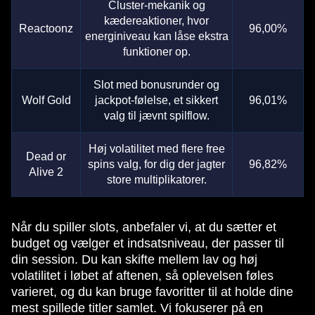
Cluster-mekanik og
kædereaktioner, hvor
Reactoonz
96,00%
energiniveau kan låse ekstra
funktioner op.
Slot med bonusrunder og
Wolf Gold
jackpot-følelse, et sikkert
96,01%
valg til jævnt spilflow.
Høj volatilitet med flere free
Dead or
spins valg, for dig der jagter
96,82%
Alive 2
store multiplikatorer.
Når du spiller slots, anbefaler vi, at du sætter et
budget og vælger et indsatsniveau, der passer til
din session. Du kan skifte mellem lav og høj
volatilitet i løbet af aftenen, så oplevelsen føles
varieret, og du kan bruge favoritter til at holde dine
mest spillede titler samlet. Vi fokuserer på en