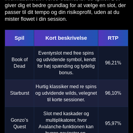
giver dig et bedre grundlag for at vælge en slot, der
passer til dit tempo og din risikoprofil, uden at du
mister flowet i din session.
Spil
Kort beskrivelse
RTP
Eventyrslot med free spins
Book of
og udvidende symbol, kendt
96,21%
Dead
for høj spænding og tydelig
bonus.
Hurtig klassiker med re spins
Starburst
og udvidende wilds, velegnet
96,10%
til korte sessioner.
Slot med kaskader og
Gonzo’s
multiplikatorer, hvor
95,97%
Quest
Avalanche-funktionen kan