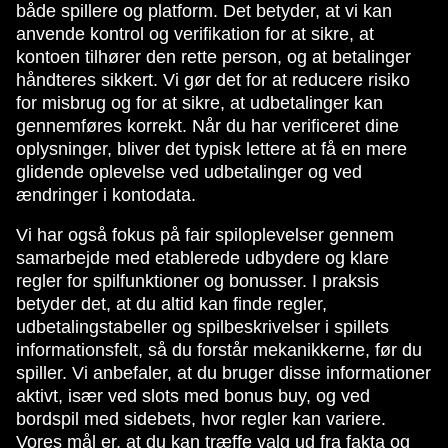
både spillere og platform. Det betyder, at vi kan
anvende kontrol og verifikation for at sikre, at
kontoen tilhører den rette person, og at betalinger
håndteres sikkert. Vi gør det for at reducere risiko
for misbrug og for at sikre, at udbetalinger kan
gennemføres korrekt. Når du har verificeret dine
oplysninger, bliver det typisk lettere at få en mere
glidende oplevelse ved udbetalinger og ved
ændringer i kontodata.
Vi har også fokus på fair spiloplevelser gennem
samarbejde med etablerede udbydere og klare
regler for spilfunktioner og bonusser. I praksis
betyder det, at du altid kan finde regler,
udbetalingstabeller og spilbeskrivelser i spillets
informationsfelt, så du forstår mekanikkerne, før du
spiller. Vi anbefaler, at du bruger disse informationer
aktivt, især ved slots med bonus buy, og ved
bordspil med sidebets, hvor regler kan variere.
Vores mål er, at du kan træffe valg ud fra fakta og