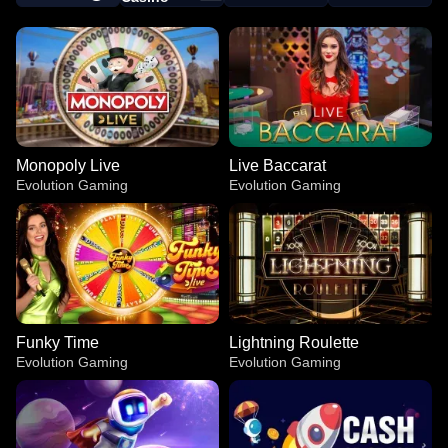
Monopoly Live
Live Baccarat
Evolution Gaming
Evolution Gaming
Funky Time
Lightning Roulette
Evolution Gaming
Evolution Gaming